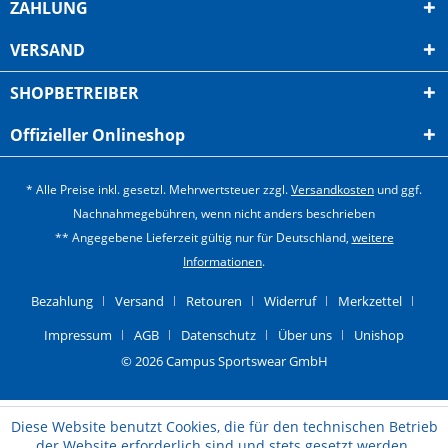
ZAHLUNG
VERSAND
SHOPBETREIBER
Offizieller Onlineshop
* Alle Preise inkl. gesetzl. Mehrwertsteuer zzgl.
Versandkosten
und ggf.
Nachnahmegebühren, wenn nicht anders beschrieben
** Angegebene Lieferzeit gültig nur für Deutschland,
weitere
Informationen
.
Bezahlung
Versand
Retouren
Widerruf
Merkzettel
Impressum
AGB
Datenschutz
Über uns
Unishop
© 2026 Campus Sportswear GmbH
Diese Website benutzt Cookies, die für den technischen Betrieb
der Website erforderlich sind und stets gesetzt werden.