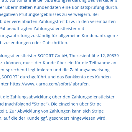
 ab. Vor Annahme der Abtretungserklärung des Verkäufers
der übermittelten Kundendaten eine Bonitätsprüfung durch.
negativen Prüfungsergebnisses zu verweigern. Bei
der vereinbarten Zahlungsfrist bzw. in den vereinbarten
Pal beauftragten Zahlungsdienstleister mit
derungsabtretung zuständig für allgemeine Kundenanfragen z.
nd -zusendungen oder Gutschriften.
hlungsdienstleister SOFORT GmbH, Theresienhöhe 12, 80339
u können, muss der Kunde über ein für die Teilnahme an
 entsprechend legitimieren und die Zahlungsanweisung
n „SOFORT“ durchgeführt und das Bankkonto des Kunden
unter
https://www.klarna.com/sofort/
abrufen.
t die Zahlungsabwicklung über den Zahlungsdienstleister
nd (nachfolgend "Stripe"). Die einzelnen über Stripe
lt. Zur Abwicklung von Zahlungen kann sich Stripe
, auf die der Kunde ggf. gesondert hingewiesen wird.