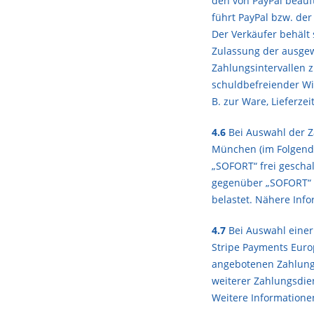
den von PayPal beauf
führt PayPal bzw. de
Der Verkäufer behält
Zulassung der ausgew
Zahlungsintervallen z
schuldbefreiender Wi
B. zur Ware, Lieferz
4.6
Bei Auswahl der Z
München (im Folgend
„SOFORT“ frei gescha
gegenüber „SOFORT“ b
belastet. Nähere Inf
4.7
Bei Auswahl einer
Stripe Payments Europ
angebotenen Zahlungs
weiterer Zahlungsdie
Weitere Informationen