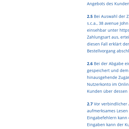
Angebots des Kunden 
2.5
Bei Auswahl der Z
s.c.a., 38 avenue Jo
einsehbar unter
http
Zahlungsart aus, ert
diesen Fall erklärt 
Bestellvorgang absch
2.6
Bei der Abgabe ei
gespeichert und dem K
hinausgehende Zugäng
Nutzerkonto im Onlin
Kunden über dessen 
2.7
Vor verbindlicher
aufmerksames Lesen d
Eingabefehlern kann d
Eingaben kann der Ku