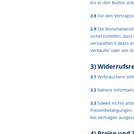
bis er den Button ank
2.8
Für den Vertragss
2.9
Die Bestellabwickl
sicherzustellen, dass
versandten E-Mails e
Verkäufer oder von d
3) Widerrufsr
3.1
Verbrauchern steh
3.2
Nähere Informatio
3.3
Soweit nichts ande
Freizeitbetätigungen,
bei Verträgen ausges
4) Preise und