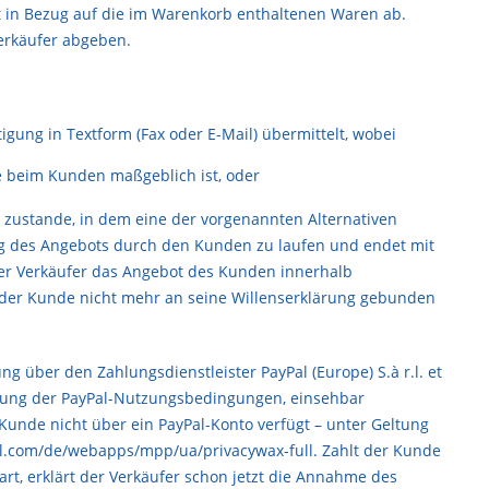
t in Bezug auf die im Warenkorb enthaltenen Waren ab.
erkäufer abgeben.
gung in Textform (Fax oder E-Mail) übermittelt, wobei
e beim Kunden maßgeblich ist, oder
 zustande, in dem eine der vorgenannten Alternativen
ng des Angebots durch den Kunden zu laufen und endet mit
der Verkäufer das Angebot des Kunden innerhalb
ss der Kunde nicht mehr an seine Willenserklärung gebunden
 über den Zahlungsdienstleister PayPal (Europe) S.à r.l. et
Geltung der PayPal-Nutzungsbedingungen, einsehbar
 Kunde nicht über ein PayPal-Konto verfügt – unter Geltung
l.com/de/webapps/mpp/ua/privacywax-full
. Zahlt der Kunde
rt, erklärt der Verkäufer schon jetzt die Annahme des