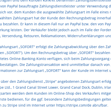
tragten und dem Kunden konkret benannten Zahlungsdienstleister
r von PayPal beauftragte Zahlungsdienstleister unter Verwendung 
 sich vor, dem Kunden die ausgewählte Zahlungsart im Falle eines 
ählten Zahlungsart hat der Kunde den Rechnungsbetrag innerhalb 
u bezahlen. Er kann in diesem Fall nur an PayPal bzw. den von Pay
rkung leisten. Der Verkäufer bleibt jedoch auch im Falle der For
eit, Versendung, Retouren, Reklamationen, Widerrufserklärungen u
ahlungsart „SOFORT“ erfolgt die Zahlungsabwicklung über den Za
en „SOFORT“). Um den Rechnungsbetrag über „SOFORT“ bezahlen z
ltetes Online-Banking-Konto verfügen, sich beim Zahlungsvorgang
estätigen. Die Zahlungstransaktion wird unmittelbar danach vo
ormationen zur Zahlungsart „SOFORT“ kann der Kunde im Internet 
 über den Zahlungsdienst „Stripe“ angebotenen Zahlungsart erfolg
e Ltd., 1 Grand Canal Street Lower, Grand Canal Dock, Dublin, Irla
arten werden dem Kunden im Online-Shop des Verkäufers mitgetei
nste bedienen, für die ggf. besondere Zahlungsbedingungen gelten
 zu Stripe sind im Internet unter
https://stripe.com/de
abrufbar.