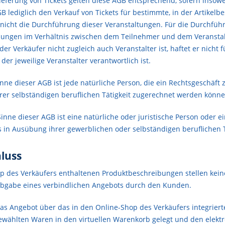
ieferung von Tickets gelten diese AGB entsprechend, sofern insowe
B lediglich den Verkauf von Tickets für bestimmte, in der Artikel
nicht die Durchführung dieser Veranstaltungen. Für die Durchführ
mungen im Verhältnis zwischen dem Teilnehmer und dem Veranstal
 der Verkäufer nicht zugleich auch Veranstalter ist, haftet er nic
 der jeweilige Veranstalter verantwortlich ist.
ne dieser AGB ist jede natürliche Person, die ein Rechtsgeschäft
rer selbständigen beruflichen Tätigkeit zugerechnet werden könne
ne dieser AGB ist eine natürliche oder juristische Person oder ei
 in Ausübung ihrer gewerblichen oder selbständigen beruflichen T
hluss
p des Verkäufers enthaltenen Produktbeschreibungen stellen keine
Abgabe eines verbindlichen Angebots durch den Kunden.
s Angebot über das in den Online-Shop des Verkäufers integrierte
wählten Waren in den virtuellen Warenkorb gelegt und den elektro