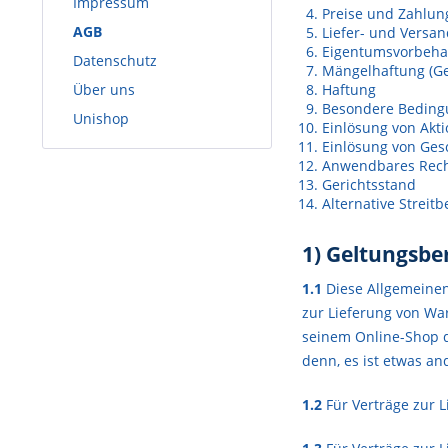
Impressum
Preise und Zahlu
AGB
Liefer- und Vers
Eigentumsvorbeha
Datenschutz
Mängelhaftung (Ge
Über uns
Haftung
Besondere Beding
Unishop
Einlösung von Akt
Einlösung von Ge
Anwendbares Rec
Gerichtsstand
Alternative Streit
1) Geltungsbe
1.1
Diese Allgemeinen
zur Lieferung von Wa
seinem Online-Shop d
denn, es ist etwas an
1.2
Für Verträge zur L