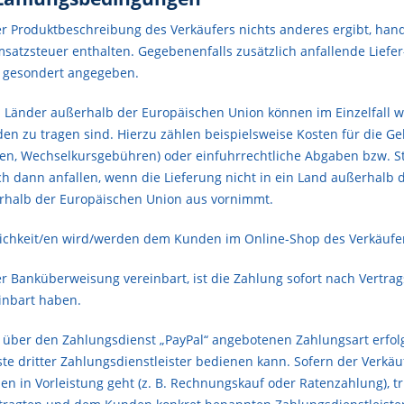
er Produktbeschreibung des Verkäufers nichts anderes ergibt, han
msatzsteuer enthalten. Gegebenenfalls zusätzlich anfallende Liefe
 gesondert angegeben.
 Länder außerhalb der Europäischen Union können im Einzelfall wei
n zu tragen sind. Hierzu zählen beispielsweise Kosten für die Gel
, Wechselkursgebühren) oder einfuhrrechtliche Abgaben bzw. Steu
h dann anfallen, wenn die Lieferung nicht in ein Land außerhalb 
rhalb der Europäischen Union aus vornimmt.
chkeit/en wird/werden dem Kunden im Online-Shop des Verkäufers
r Banküberweisung vereinbart, ist die Zahlung sofort nach Vertrags
einbart haben.
 über den Zahlungsdienst „PayPal“ angebotenen Zahlungsart erfolg
te dritter Zahlungsdienstleister bedienen kann. Sofern der Verkäu
 in Vorleistung geht (z. B. Rechnungskauf oder Ratenzahlung), tri