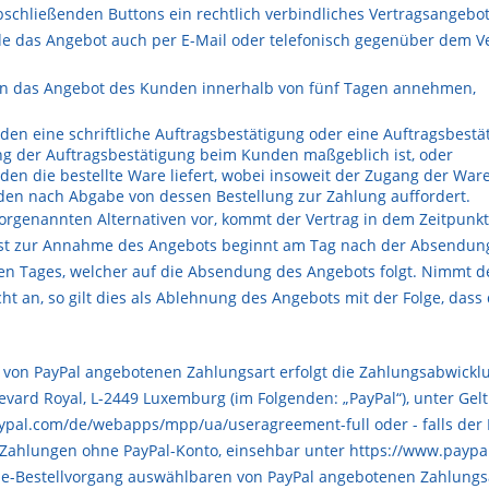
bschließenden Buttons ein rechtlich verbindliches Vertragsangebo
e das Angebot auch per E-Mail oder telefonisch gegenüber dem V
n das Angebot des Kunden innerhalb von fünf Tagen annehmen,
n eine schriftliche Auftragsbestätigung oder eine Auftragsbestäti
ng der Auftragsbestätigung beim Kunden maßgeblich ist, oder
en die bestellte Ware liefert, wobei insoweit der Zugang der War
en nach Abgabe von dessen Bestellung zur Zahlung auffordert.
orgenannten Alternativen vor, kommt der Vertrag in dem Zeitpunkt
 Frist zur Annahme des Angebots beginnt am Tag nach der Absendu
en Tages, welcher auf die Absendung des Angebots folgt. Nimmt 
cht an, so gilt dies als Ablehnung des Angebots mit der Folge, da
von PayPal angebotenen Zahlungsart erfolgt die Zahlungsabwicklung
ulevard Royal, L-2449 Luxemburg (im Folgenden: „PayPal“), unter 
aypal.com/de/webapps/mpp/ua/useragreement-full
oder - falls der
Zahlungen ohne PayPal-Konto, einsehbar unter
https://www.paypa
ine-Bestellvorgang auswählbaren von PayPal angebotenen Zahlungsa