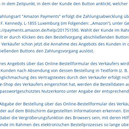
in dem Zeitpunkt, in dem der Kunde den Button anklickt, welcher 
ahlungsart "Amazon Payments" erfolgt die Zahlungsabwicklung ü
hn F. Kennedy, L-1855 Luxemburg (im Folgenden: „Amazon“), unter
s://payments.amazon.de/help/201751590
. Wählt der Kunde im Rah
eilt er durch Klicken des den Bestellvorgang abschließenden Butto
der Verkäufer schon jetzt die Annahme des Angebots des Kunden in
ließenden Buttons den Zahlungsvorgang auslöst.
nes Angebots über das Online-Bestellformular des Verkäufers wird
unden nach Absendung von dessen Bestellung in Textform (z. B. E-
lichmachung des Vertragstextes durch den Verkäufer erfolgt nich
e-Shop des Verkäufers eingerichtet hat, werden die Bestelldaten a
passwortgeschütztes Nutzerkonto unter Angabe der entsprechend
 Abgabe der Bestellung über das Online-Bestellformular des Verk
er auf dem Bildschirm dargestellten Informationen erkennen. Ein
abei die Vergrößerungsfunktion des Browsers sein, mit deren Hilf
nde im Rahmen des elektronischen Bestellprozesses so lange über