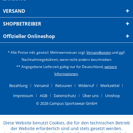
VERSAND
SHOPBETREIBER
Offizieller Onlineshop
* Alle Preise inkl. gesetzl. Mehrwertsteuer zzgl.
Versandkosten
und ggf.
Nachnahmegebühren, wenn nicht anders beschrieben
** Angegebene Lieferzeit gültig nur für Deutschland,
weitere
Informationen
.
Bezahlung
Versand
Retouren
Widerruf
Merkzettel
Impressum
AGB
Datenschutz
Über uns
Unishop
© 2026 Campus Sportswear GmbH
Diese Website benutzt Cookies, die für den technischen Betrieb
der Website erforderlich sind und stets gesetzt werden.