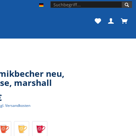
Unishop der Universität Bonn
mikbecher neu,
se, marshall
€
zgl. Versandkosten