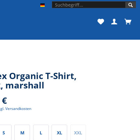
Unishop der Universität Bonn
x Organic T-Shirt,
, marshall
 €
zgl. Versandkosten
S
M
L
XL
XXL