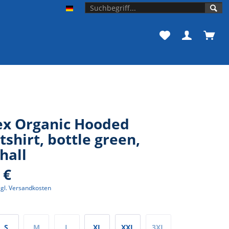
Unishop der Universität Bonn
ex Organic Hooded
shirt, bottle green,
hall
 €
zgl. Versandkosten
S
M
L
XL
XXL
3XL