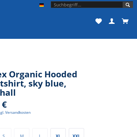
Unishop der Universität Bonn
ex Organic Hooded
shirt, sky blue,
hall
 €
zgl. Versandkosten
S
M
L
XL
XXL