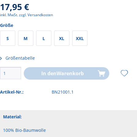
17,95 €
inkl. MwSt.
zzgl. Versandkosten
Größe
S
M
L
XL
XXL
Größentabelle
In den
Warenkorb
Artikel-Nr.:
BN21001.1
Material:
100% Bio-Baumwolle