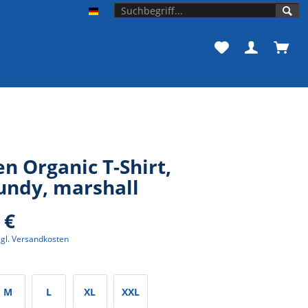
Unishop der Universität Bonn
n Organic T-Shirt,
undy, marshall
 €
zgl. Versandkosten
M
L
XL
XXL